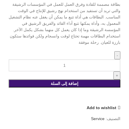
بطاقة مصممة للقادة وفرق العمل للعمل في المؤسسات الرشيقة
والتي تريد أن تستفيد من استخدام نهج رشيق للإنتاج في الوقت
المناسب. البطاقات هي أداة تتبع ما يمكن أن يغفل عنه نظام التشغيل
المعمول به، وأداة يمكنها تتبع أداء القائد والفريق الرشيق في
المؤسسة الرشيقة وما إذا كان يعمل كل منهما بشكل يكمل الآخر.
استخدام البطاقات مهمة تحتاج لوقت وانسجام ولكن فوائدها ستكون
بارزة للعيان. رحلة موفقة
كمية
بطاقات
كوتشينج
القيادة
إضافة إلى السلة
الرشيقة
Add to wishlist
التصنيف:
Service