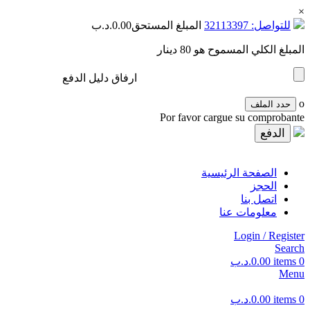
×
للتواصل: 32113397
المبلغ المستحق
0.00
.د.ب
المبلغ الكلي المسموح هو 80 دينار
ارفاق دليل الدفع
o
حدد الملف
Por favor cargue su comprobante
الصفحة الرئيسية
الحجز
اتصل بنا
معلومات عنا
Login / Register
Search
0
items
0.00
.د.ب
Menu
0
items
0.00
.د.ب