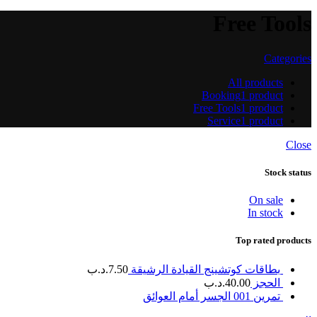
Free Tools
Categories
All
products
Booking
1 product
Free Tools
1 product
Service
1 product
Close
Stock status
On sale
In stock
Top rated products
بطاقات كوتشينج القيادة الرشيقة
7.50
.د.ب
الحجز
40.00
.د.ب
تمرين 001 الجسر أمام العوائق